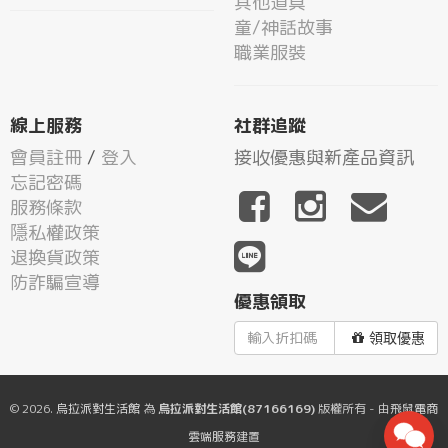
其他道具
童/神話故事
職業服裝
線上服務
社群追蹤
會員註冊
/
登入
接收優惠與新產品資訊
忘記密碼
服務條款
隱私權政策
退換貨政策
防詐騙宣導
優惠領取
領取優惠
© 2026.
烏拉派對生活館
為
烏拉派對生活館(87166169)
版權所有 - 由
飛鼠電商
雲端服務
建置