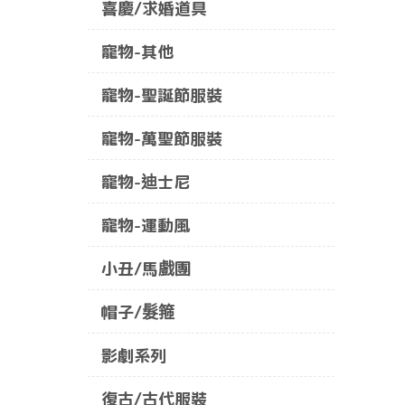
喜慶/求婚道具
寵物-其他
寵物-聖誕節服裝
寵物-萬聖節服裝
寵物-迪士尼
寵物-運動風
小丑/馬戲團
帽子/髮箍
影劇系列
復古/古代服裝