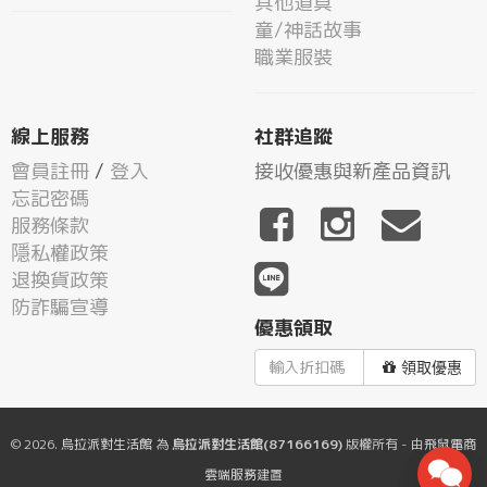
其他道具
童/神話故事
職業服裝
線上服務
社群追蹤
會員註冊
/
登入
接收優惠與新產品資訊
忘記密碼
服務條款
隱私權政策
退換貨政策
防詐騙宣導
優惠領取
領取優惠
© 2026.
烏拉派對生活館
為
烏拉派對生活館(87166169)
版權所有 - 由
飛鼠電商
雲端服務
建置