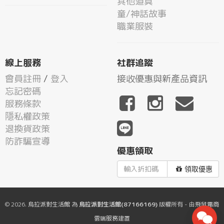
其他道具
童/神話故事
職業服裝
線上服務
社群追蹤
會員註冊
/
登入
接收優惠與新產品資訊
忘記密碼
服務條款
隱私權政策
退換貨政策
防詐騙宣導
優惠領取
領取優惠
© 2026.
烏拉派對生活館
為
烏拉派對生活館(87166169)
版權所有 - 由
飛鼠電商
雲端服務
建置