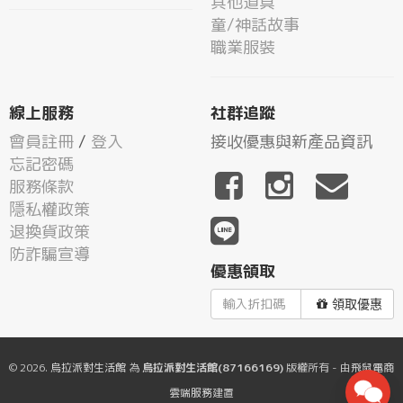
其他道具
童/神話故事
職業服裝
線上服務
社群追蹤
會員註冊
/
登入
接收優惠與新產品資訊
忘記密碼
服務條款
隱私權政策
退換貨政策
防詐騙宣導
優惠領取
領取優惠
© 2026.
烏拉派對生活館
為
烏拉派對生活館(87166169)
版權所有 - 由
飛鼠電商
雲端服務
建置