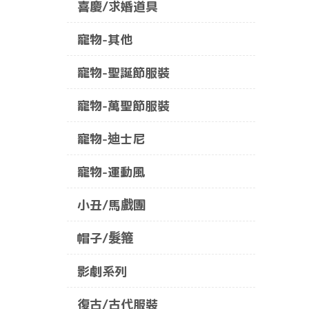
喜慶/求婚道具
寵物-其他
寵物-聖誕節服裝
寵物-萬聖節服裝
寵物-迪士尼
寵物-運動風
小丑/馬戲團
帽子/髮箍
影劇系列
復古/古代服裝