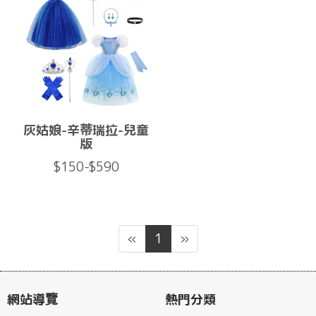
灰姑娘-辛蒂瑞拉-兒童
版
$150-$590
«
1
»
網站導覽
熱門分類