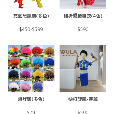
充氣恐龍裝(多色)
翻折繫腰舞衣(4色)
$450-$599
$590
爆炸頭(多色)
快打旋風-春麗
$79
$590