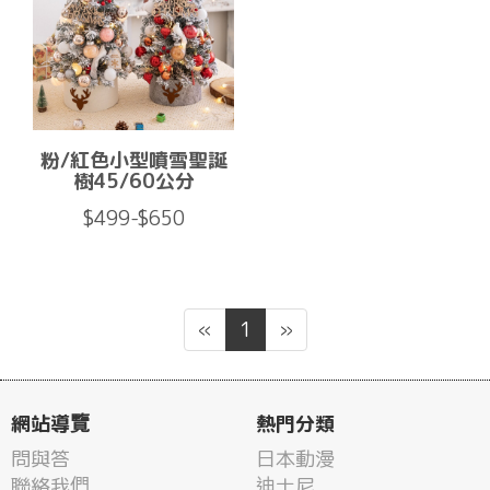
粉/紅色小型噴雪聖誕
樹45/60公分
$499-$650
«
1
»
網站導覽
熱門分類
問與答
日本動漫
聯絡我們
迪士尼