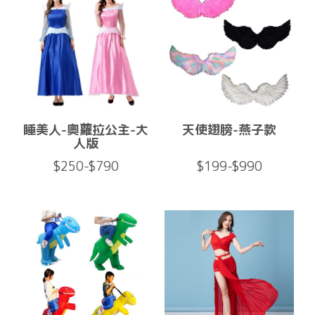
睡美人-奧蘿拉公主-大
天使翅膀-燕子款
人版
$250-$790
$199-$990