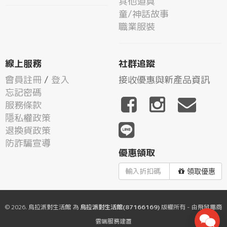
其他道具
童/神話故事
職業服裝
線上服務
社群追蹤
會員註冊
/
登入
接收優惠與新產品資訊
忘記密碼
服務條款
隱私權政策
退換貨政策
防詐騙宣導
優惠領取
領取優惠
© 2026.
烏拉派對生活館
為
烏拉派對生活館(87166169)
版權所有 - 由
飛鼠電商
雲端服務
建置