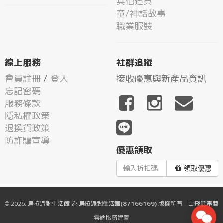
其他道具
童/神話故事
職業服裝
線上服務
社群追蹤
會員註冊
/
登入
接收優惠與新產品資訊
忘記密碼
服務條款
隱私權政策
退換貨政策
防詐騙宣導
優惠領取
領取優惠
© 2026.
烏拉派對生活館
為
烏拉派對生活館(87166169)
版權所有 - 由
飛鼠電商
雲端服務
建置