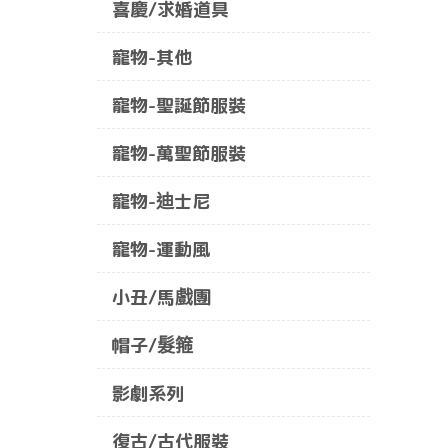
喜慶/求婚道具
寵物-其他
寵物-聖誕節服裝
寵物-萬聖節服裝
寵物-迪士尼
寵物-運動風
小丑/馬戲團
帽子/髮箍
影劇系列
復古/古代服裝