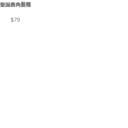
聖誕鹿角髮箍
$79