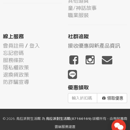
其他道具
童/神話故事
職業服裝
線上服務
社群追蹤
會員註冊
/
登入
接收優惠與新產品資訊
忘記密碼
服務條款
隱私權政策
退換貨政策
防詐騙宣導
優惠領取
領取優惠
© 2026.
烏拉派對生活館
為
烏拉派對生活館(87166169)
版權所有 - 由
飛鼠電商
雲端服務
建置