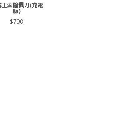
賊王索隆佩刀(充電
版)
$790