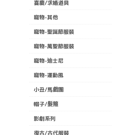
喜慶/求婚道具
寵物-其他
寵物-聖誕節服裝
寵物-萬聖節服裝
寵物-迪士尼
寵物-運動風
小丑/馬戲團
帽子/髮箍
影劇系列
復古/古代服裝