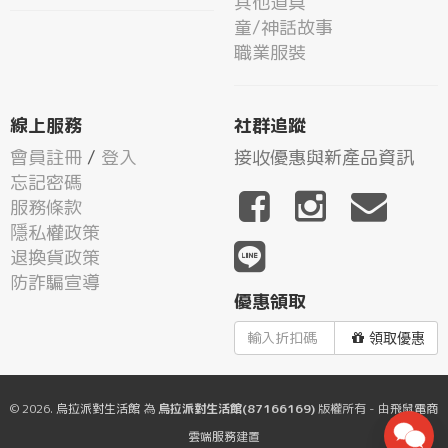
其他道具
童/神話故事
職業服裝
線上服務
社群追蹤
會員註冊
/
登入
接收優惠與新產品資訊
忘記密碼
服務條款
隱私權政策
退換貨政策
防詐騙宣導
優惠領取
領取優惠
© 2026.
烏拉派對生活館
為
烏拉派對生活館(87166169)
版權所有 - 由
飛鼠電商
雲端服務
建置