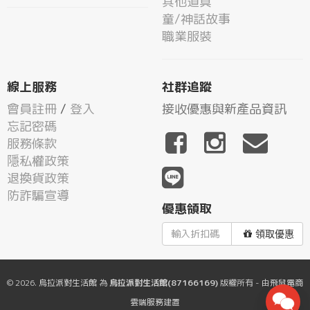
其他道具
童/神話故事
職業服裝
線上服務
社群追蹤
會員註冊
/
登入
接收優惠與新產品資訊
忘記密碼
服務條款
隱私權政策
退換貨政策
防詐騙宣導
優惠領取
領取優惠
© 2026.
烏拉派對生活館
為
烏拉派對生活館(87166169)
版權所有 - 由
飛鼠電商
雲端服務
建置