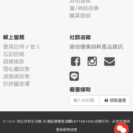
其他道具
童/神話故事
職業服裝
線上服務
社群追蹤
會員註冊
/
登入
接收優惠與新產品資訊
忘記密碼
服務條款
隱私權政策
退換貨政策
防詐騙宣導
優惠領取
領取優惠
© 2026.
烏拉派對生活館
為
烏拉派對生活館(87166169)
版權所有 - 由
飛鼠電商
雲端服務
建置