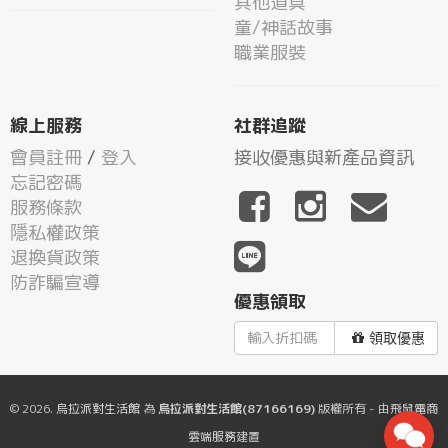
其他道具
童/神話故事
職業服裝
線上服務
社群追蹤
會員註冊
/
登入
接收優惠與新產品資訊
忘記密碼
服務條款
隱私權政策
退換貨政策
防詐騙宣導
優惠領取
領取優惠
© 2026.
烏拉派對生活館
為
烏拉派對生活館(87166169)
版權所有 - 由
飛鼠電商
雲端服務
建置