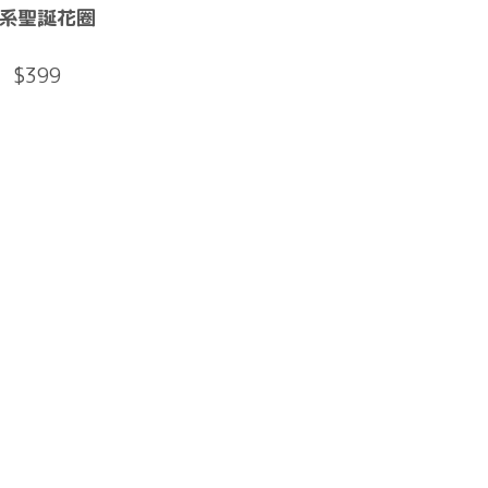
系聖誕花圈
$399