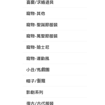
喜慶/求婚道具
寵物-其他
寵物-聖誕節服裝
寵物-萬聖節服裝
寵物-迪士尼
寵物-運動風
小丑/馬戲團
帽子/髮箍
影劇系列
復古/古代服裝