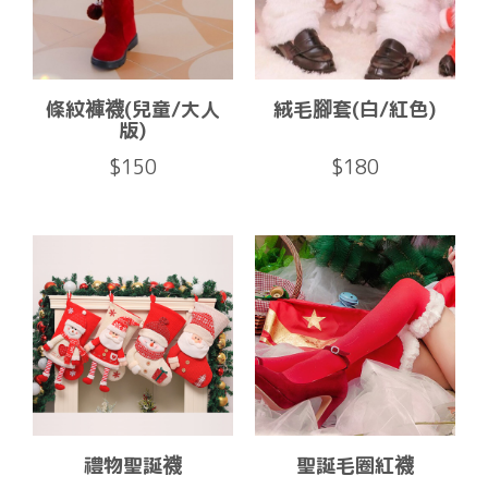
條紋褲襪(兒童/大人
絨毛腳套(白/紅色)
版)
$150
$180
禮物聖誕襪
聖誕毛圈紅襪