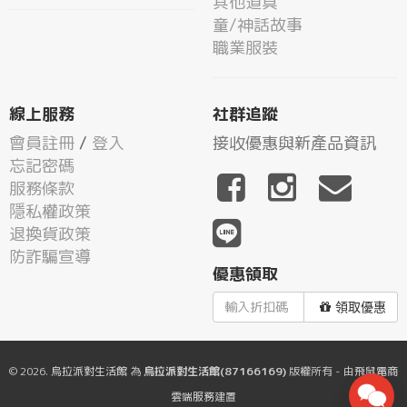
其他道具
童/神話故事
職業服裝
線上服務
社群追蹤
會員註冊
/
登入
接收優惠與新產品資訊
忘記密碼
服務條款
隱私權政策
退換貨政策
防詐騙宣導
優惠領取
領取優惠
© 2026.
烏拉派對生活館
為
烏拉派對生活館(87166169)
版權所有 - 由
飛鼠電商
雲端服務
建置