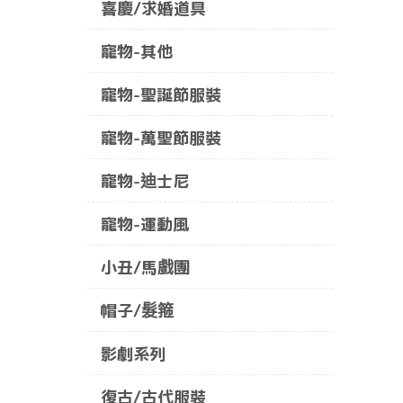
喜慶/求婚道具
寵物-其他
寵物-聖誕節服裝
寵物-萬聖節服裝
寵物-迪士尼
寵物-運動風
小丑/馬戲團
帽子/髮箍
影劇系列
復古/古代服裝