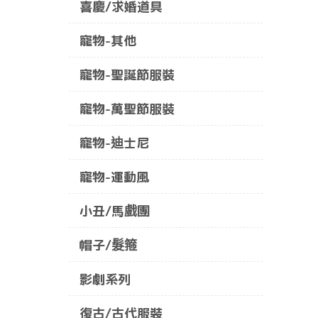
喜慶/求婚道具
寵物-其他
寵物-聖誕節服裝
寵物-萬聖節服裝
寵物-迪士尼
寵物-運動風
小丑/馬戲團
帽子/髮箍
影劇系列
復古/古代服裝