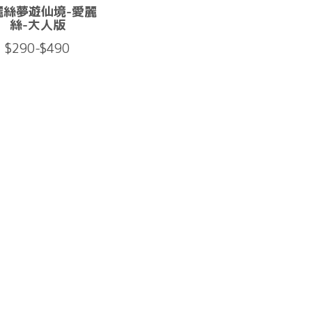
麗絲夢遊仙境-愛麗
絲-大人版
$290-$490