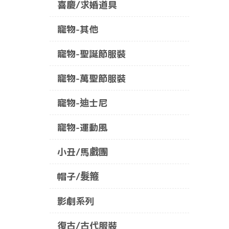
喜慶/求婚道具
寵物-其他
寵物-聖誕節服裝
寵物-萬聖節服裝
寵物-迪士尼
寵物-運動風
小丑/馬戲團
帽子/髮箍
影劇系列
復古/古代服裝