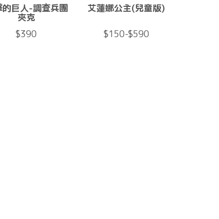
擊的巨人-調查兵團
艾蓮娜公主(兒童版)
夾克
$390
$150-$590