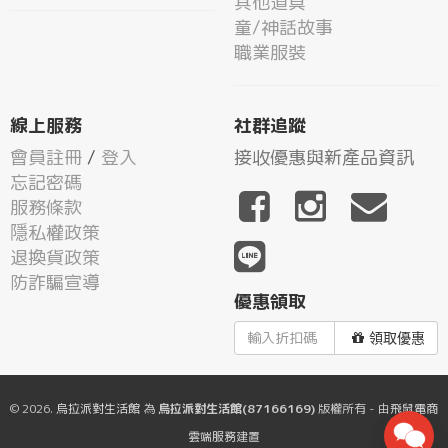
其他道具
童/神話故事
職業服裝
線上服務
社群追蹤
會員註冊
/
登入
接收優惠與新產品資訊
忘記密碼
服務條款
隱私權政策
退換貨政策
防詐騙宣導
優惠領取
領取優惠
© 2026.
烏拉派對生活館
為
烏拉派對生活館(87166169)
版權所有 - 由
飛鼠電商
雲端服務
建置