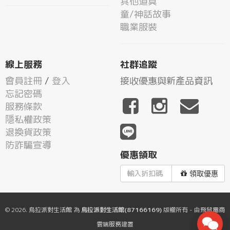
其他道具
童/神話故事
職業服裝
線上服務
社群追蹤
會員註冊
/
登入
接收優惠與新產品資訊
忘記密碼
服務條款
隱私權政策
退換貨政策
防詐騙宣導
優惠領取
領取優惠
© 2026.
烏拉派對生活館
為
烏拉派對生活館(87166169)
版權所有 - 由
飛鼠電商
雲端服務
建置