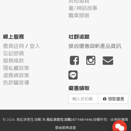
其他道具
童/神話故事
職業服裝
線上服務
社群追蹤
會員註冊
/
登入
接收優惠與新產品資訊
忘記密碼
服務條款
隱私權政策
退換貨政策
防詐騙宣導
優惠領取
領取優惠
© 2026.
烏拉派對生活館
為
烏拉派對生活館(87166169)
版權所有 - 由
飛鼠電商
雲端服務
建置