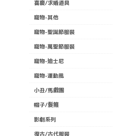
喜慶/求婚道具
寵物-其他
寵物-聖誕節服裝
寵物-萬聖節服裝
寵物-迪士尼
寵物-運動風
小丑/馬戲團
帽子/髮箍
影劇系列
復古/古代服裝