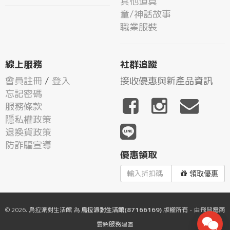
其他道具
童/神話故事
職業服裝
線上服務
社群追蹤
會員註冊
/
登入
接收優惠與新產品資訊
忘記密碼
服務條款
隱私權政策
退換貨政策
防詐騙宣導
優惠領取
領取優惠
© 2026.
烏拉派對生活館
為
烏拉派對生活館(87166169)
版權所有 - 由
飛鼠電商
雲端服務
建置