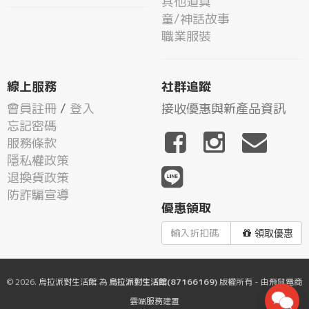
其他道具
童/神話故事
職業服裝
線上服務
社群追蹤
會員註冊
/
登入
接收優惠與新產品資訊
忘記密碼
服務條款
隱私權政策
退換貨政策
防詐騙宣導
優惠領取
領取優惠
© 2026.
烏拉派對生活館
為
烏拉派對生活館(87166169)
版權所有 - 由
飛鼠電商
雲端服務
建置