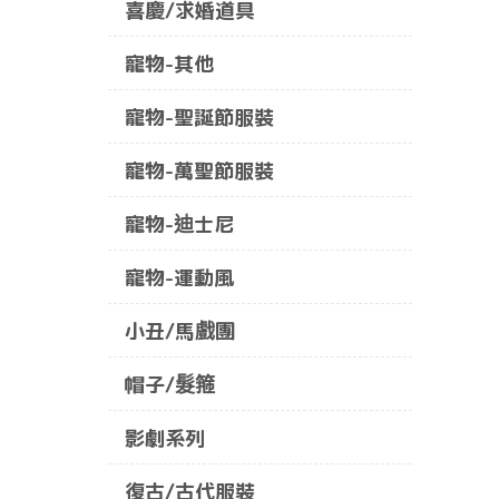
喜慶/求婚道具
寵物-其他
寵物-聖誕節服裝
寵物-萬聖節服裝
寵物-迪士尼
寵物-運動風
小丑/馬戲團
帽子/髮箍
影劇系列
復古/古代服裝