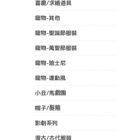
喜慶/求婚道具
寵物-其他
寵物-聖誕節服裝
寵物-萬聖節服裝
寵物-迪士尼
寵物-運動風
小丑/馬戲團
帽子/髮箍
影劇系列
復古/古代服裝