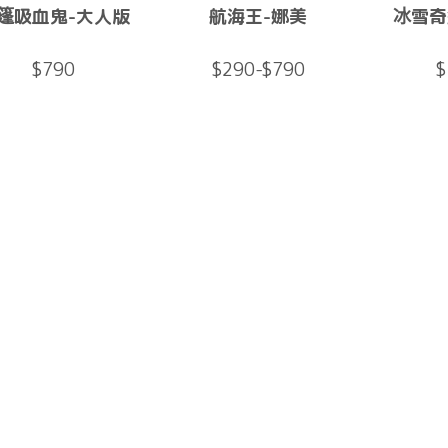
篷吸血鬼-大人版
航海王-娜美
冰雪奇
$790
$290-$790
$