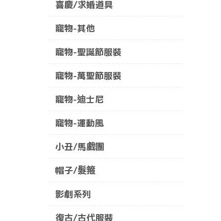
喜慶/求婚道具
寵物-其他
寵物-聖誕節服裝
寵物-萬聖節服裝
寵物-迪士尼
寵物-運動風
小丑/馬戲團
帽子/髮箍
影劇系列
復古/古代服裝