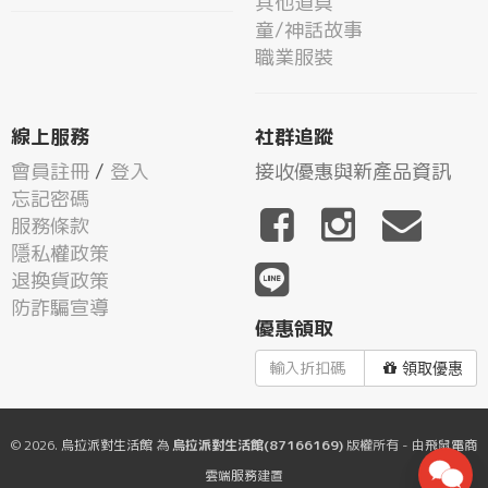
其他道具
童/神話故事
職業服裝
線上服務
社群追蹤
會員註冊
/
登入
接收優惠與新產品資訊
忘記密碼
服務條款
隱私權政策
退換貨政策
防詐騙宣導
優惠領取
領取優惠
© 2026.
烏拉派對生活館
為
烏拉派對生活館(87166169)
版權所有 - 由
飛鼠電商
雲端服務
建置