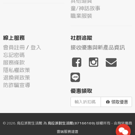
其他道具
童/神話故事
職業服裝
線上服務
社群追蹤
會員註冊
/
登入
接收優惠與新產品資訊
忘記密碼
服務條款
隱私權政策
退換貨政策
防詐騙宣導
優惠領取
領取優惠
© 2026.
烏拉派對生活館
為
烏拉派對生活館(87166169)
版權所有 - 由
飛鼠電商
雲端服務
建置