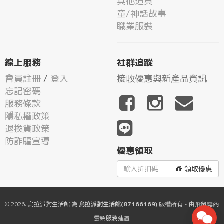
其他道具
童/神話故事
職業服裝
線上服務
社群追蹤
會員註冊
/
登入
接收優惠與新產品資訊
忘記密碼
服務條款
隱私權政策
退換貨政策
防詐騙宣導
優惠領取
領取優惠
© 2026.
烏拉派對生活館
為
烏拉派對生活館(87166169)
版權所有 - 由
飛鼠電商
雲端服務
建置