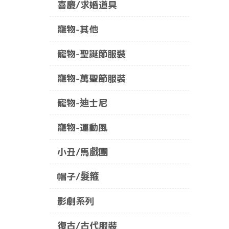
喜慶/求婚道具
寵物-其他
寵物-聖誕節服裝
寵物-萬聖節服裝
寵物-迪士尼
寵物-運動風
小丑/馬戲團
帽子/髮箍
影劇系列
復古/古代服裝