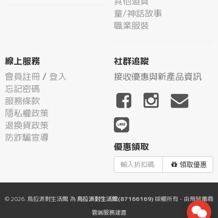
其他道具
童/神話故事
職業服裝
線上服務
社群追蹤
會員註冊
/
登入
接收優惠與新產品資訊
忘記密碼
服務條款
隱私權政策
退換貨政策
防詐騙宣導
優惠領取
領取優惠
© 2026.
烏拉派對生活館
為
烏拉派對生活館(87166169)
版權所有 - 由
飛鼠電商
雲端服務
建置