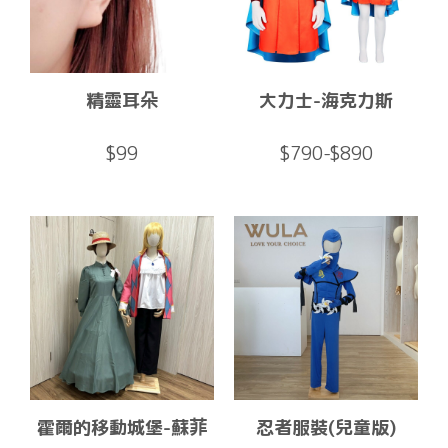
精靈耳朵
大力士-海克力斯
$99
$790-$890
霍爾的移動城堡-蘇菲
忍者服裝(兒童版)