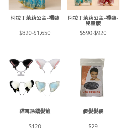
阿拉丁茉莉公主-裙裝
阿拉丁茉莉公主-褲裝-
兒童版
$820-$1,650
$590-$920
貓耳鈴鐺髮箍
假髮髮網
$120
$29