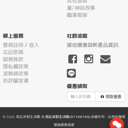
其他道具
童/神話故事
職業服裝
線上服務
社群追蹤
會員註冊
/
登入
接收優惠與新產品資訊
忘記密碼
服務條款
隱私權政策
退換貨政策
防詐騙宣導
優惠領取
領取優惠
© 2026.
烏拉派對生活館
為
烏拉派對生活館(87166169)
版權所有 - 由
飛鼠電商
雲端服務
建置