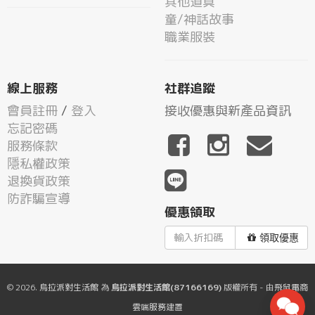
其他道具
童/神話故事
職業服裝
線上服務
社群追蹤
會員註冊
/
登入
接收優惠與新產品資訊
忘記密碼
服務條款
隱私權政策
退換貨政策
防詐騙宣導
優惠領取
領取優惠
© 2026.
烏拉派對生活館
為
烏拉派對生活館(87166169)
版權所有 - 由
飛鼠電商
雲端服務
建置