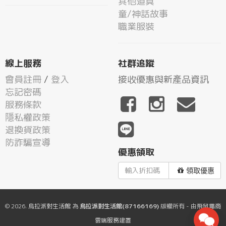
其他道具
童/神話故事
職業服裝
線上服務
社群追蹤
會員註冊
/
登入
接收優惠與新產品資訊
忘記密碼
服務條款
隱私權政策
退換貨政策
防詐騙宣導
優惠領取
領取優惠
© 2026.
烏拉派對生活館
為
烏拉派對生活館(87166169)
版權所有 - 由
飛鼠電商
雲端服務
建置