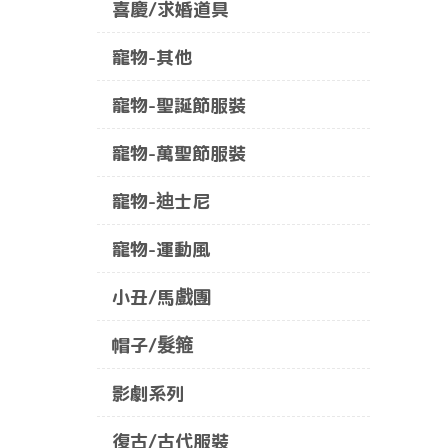
喜慶/求婚道具
寵物-其他
寵物-聖誕節服裝
寵物-萬聖節服裝
寵物-迪士尼
寵物-運動風
小丑/馬戲團
帽子/髮箍
影劇系列
復古/古代服裝