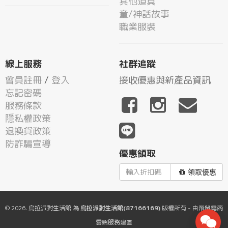
其他道具
童/神話故事
職業服裝
線上服務
社群追蹤
會員註冊
/
登入
接收優惠與新產品資訊
忘記密碼
服務條款
隱私權政策
退換貨政策
防詐騙宣導
優惠領取
領取優惠
© 2026.
烏拉派對生活館
為
烏拉派對生活館(87166169)
版權所有 - 由
飛鼠電商
雲端服務
建置