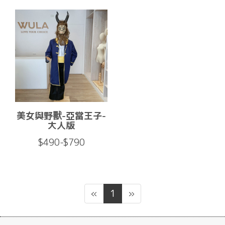
美女與野獸-亞當王子-
大人版
$490-$790
«
1
»