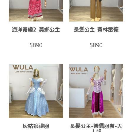
海洋奇緣2-莫娜公主
長髮公主-費林雷德
$890
$890
灰姑娘禮服
長髮公主-樂佩服裝-大
人版