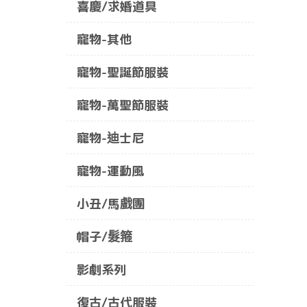
喜慶/求婚道具
寵物-其他
寵物-聖誕節服裝
寵物-萬聖節服裝
寵物-迪士尼
寵物-運動風
小丑/馬戲團
帽子/髮箍
影劇系列
復古/古代服裝