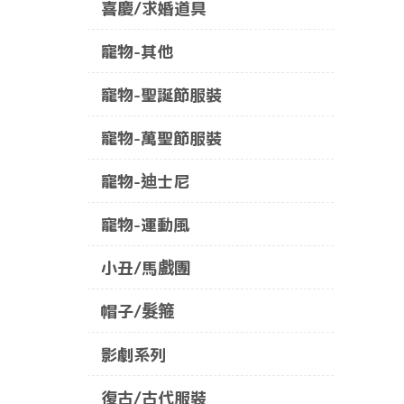
喜慶/求婚道具
寵物-其他
寵物-聖誕節服裝
寵物-萬聖節服裝
寵物-迪士尼
寵物-運動風
小丑/馬戲團
帽子/髮箍
影劇系列
復古/古代服裝