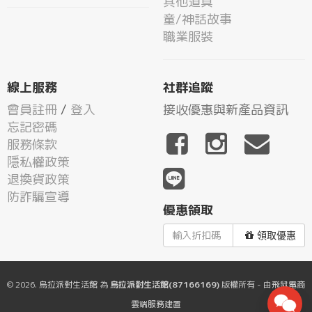
其他道具
童/神話故事
職業服裝
線上服務
社群追蹤
會員註冊
/
登入
接收優惠與新產品資訊
忘記密碼
服務條款
隱私權政策
退換貨政策
防詐騙宣導
優惠領取
領取優惠
© 2026.
烏拉派對生活館
為
烏拉派對生活館(87166169)
版權所有 - 由
飛鼠電商
雲端服務
建置