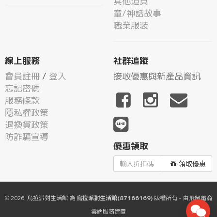
其他道具
童/神話故事
職業服裝
線上服務
社群追蹤
會員註冊
/
登入
接收優惠與新產品資訊
忘記密碼
服務條款
隱私權政策
退換貨政策
防詐騙宣導
優惠領取
領取優惠
© 2026.
烏拉派對生活館
為
烏拉派對生活館(87166169)
版權所有 - 由
飛鼠電商
雲端服務
建置