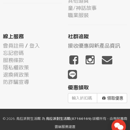
其他道具
童/神話故事
職業服裝
線上服務
社群追蹤
會員註冊
/
登入
接收優惠與新產品資訊
忘記密碼
服務條款
隱私權政策
退換貨政策
防詐騙宣導
優惠領取
領取優惠
© 2026.
烏拉派對生活館
為
烏拉派對生活館(87166169)
版權所有 - 由
飛鼠電商
雲端服務
建置